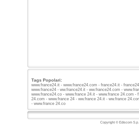
Tags Popolari:
www.france24.it - www.france24.com - france24.it - france2
www.france24 - ww.france24.it - ww.france24.com - www.fran
www.france24.co - www.france 24.it - www.france 24.com - fr
24.com - www.france 24 - ww.france 24.it - ww.france 24.co
- www.france 24.co
Copyright © Ediscom S.p